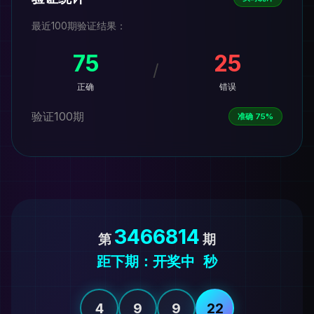
最近100期验证结果：
75
25
/
正确
错误
验证100期
准确 75%
3466814
第
期
距下期：
开奖中
秒
4
9
9
22