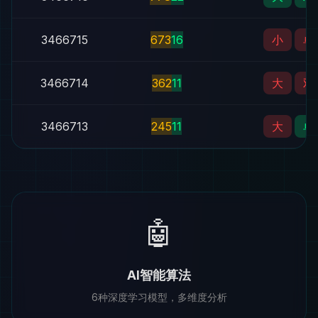
3466715
6
7
3
16
小
单
3466714
3
6
2
11
大
双
3466713
2
4
5
11
大
单
🤖
AI智能算法
6种深度学习模型，多维度分析