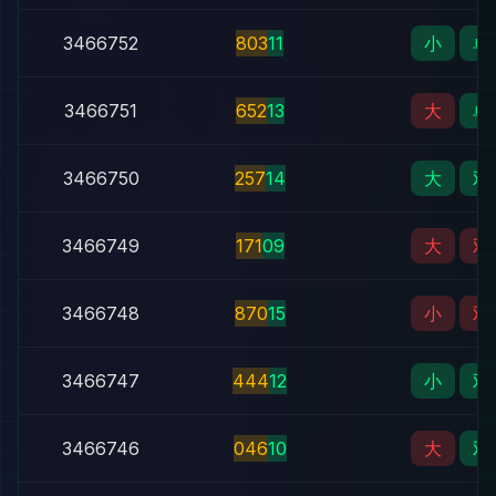
3466752
8
0
3
11
小
单
3466751
6
5
2
13
大
单
3466750
2
5
7
14
大
双
3466749
1
7
1
09
大
双
3466748
8
7
0
15
小
双
3466747
4
4
4
12
小
双
3466746
0
4
6
10
大
双