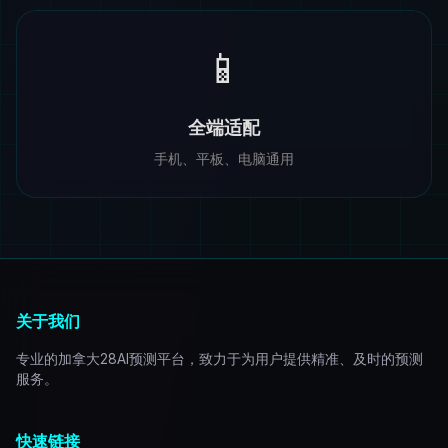
📱
全端适配
手机、平板、电脑通用
关于我们
专业的加拿大28AI预测平台，致力于为用户提供精准、及时的预测
服务。
快速链接