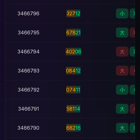
3466796
3
2
7
12
小
双
3466795
6
7
8
21
大
双
3466794
4
0
2
06
大
双
3466793
0
8
4
12
大
单
3466792
0
7
4
11
小
单
3466791
5
8
1
14
大
单
3466790
6
8
2
16
大
双