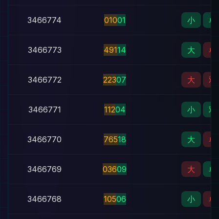
3466774
0
1
0
01
小
单
3466773
4
9
1
14
大
单
3466772
2
2
3
07
大
双
3466771
1
1
2
04
小
双
3466770
7
6
5
18
大
单
3466769
0
3
6
09
大
单
3466768
1
0
5
06
小
单