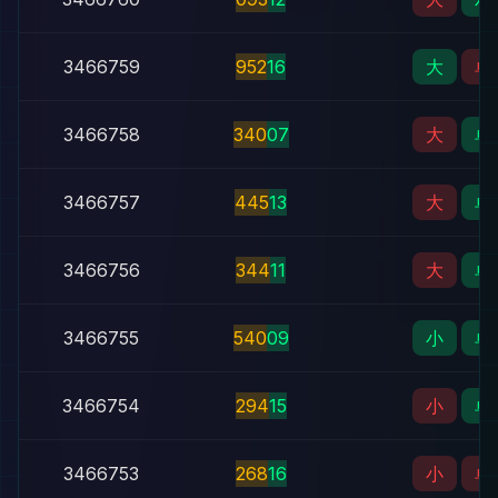
3466759
9
5
2
16
大
单
3466758
3
4
0
07
大
单
3466757
4
4
5
13
大
单
3466756
3
4
4
11
大
单
3466755
5
4
0
09
小
单
3466754
2
9
4
15
小
单
3466753
2
6
8
16
小
单