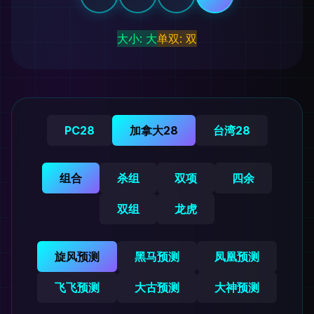
大小: 大
单双: 双
PC28
加拿大28
台湾28
组合
杀组
双项
四余
双组
龙虎
旋风预测
黑马预测
凤凰预测
飞飞预测
大古预测
大神预测